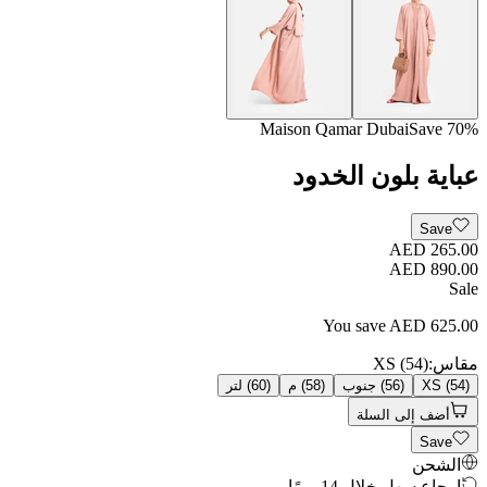
Maison Qamar Dubai
Save
70
%
عباية بلون الخدود
Save
AED 265.00
AED 890.00
Sale
You save
AED
625.00
مقاس
:
(54) XS
(54) XS
(56) جنوب
(58) م
(60) لتر
أضف إلى السلة
Save
الشحن
إرجاع سهل خلال 14 يومًا