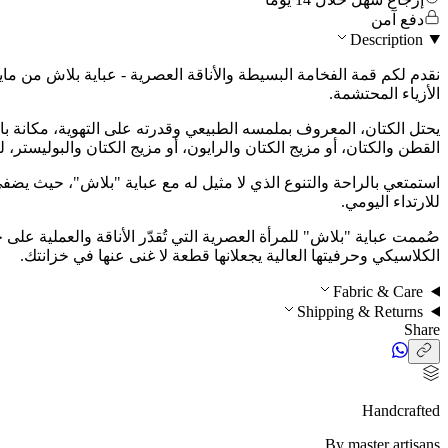
دفع آمن
Description
نقدم لكم قمة الفخامة البسيطة والأناقة العصرية - عباية بلاش من مايس
الأزياء المحتشمة.
يحتل الكتان، المعروف بملمسه الطبيعي وقدرته على التهوية، مكانة با
القطن والكتان، أو مزيج الكتان والرايون، أو مزيج الكتان والبوليستر، 
استمتعي بالراحة والتنوع الذي لا مثيل له مع عباية "بلاش"، حيث يضفي 
للارتداء اليومي.
صُممت عباية "بلاش" للمرأة العصرية التي تُقدّر الأناقة والعملية عل
الكلاسيكي وحرفيتها العالية يجعلانها قطعة لا غنى عنها في خزانتك.
Fabric & Care
Shipping & Returns
Share
Handcrafted
By master artisans