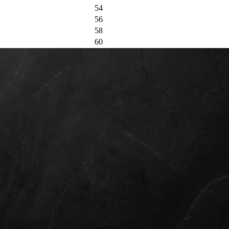
54
56
58
60