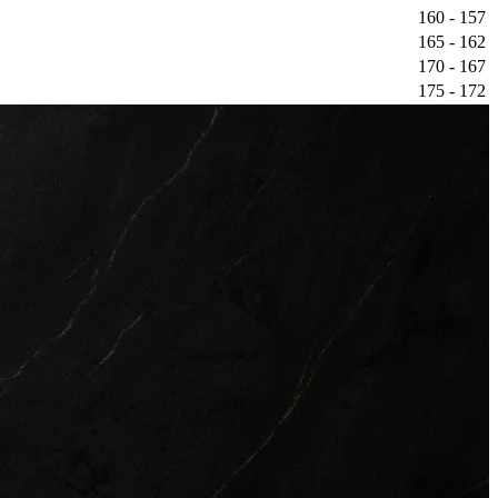
157 - 160
162 - 165
167 - 170
172 - 175