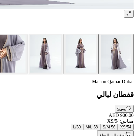
Maison Qamar Dubai
قفطان ليالي
Save
AED 900.00
مقاس
:
54/XS
60/L
58 M/L
56 S/M
54/XS
أضف إلى السلة