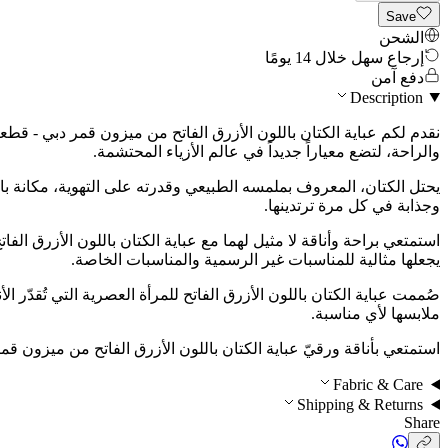
Save
الشحن
إرجاع سهل خلال 14 يومًا
دفع آمن
Description
نقدم لكم عباية الكتان باللون الأزرق الفاتح من ميزون قمر دبي - قط
والراحة، لتضع معياراً جديداً في عالم الأزياء المحتشمة.
يحتل الكتان، المعروف بملمسه الطبيعي وقدرته على التهوية، مكانة بار
وجذابة في كل مرة ترتدينها.
استمتعي براحة وأناقة لا مثيل لهما مع عباية الكتان باللون الأزرق ا
يجعلها مثالية للمناسبات غير الرسمية والمناسبات الخاصة.
صُممت عباية الكتان باللون الأزرق الفاتح للمرأة العصرية التي تُقدّر ا
ملابسها لأي مناسبة.
استمتعي بأناقة ورقيّ عباية الكتان باللون الأزرق الفاتح من ميزون قمر دبي، وا
Fabric & Care
Shipping & Returns
Share