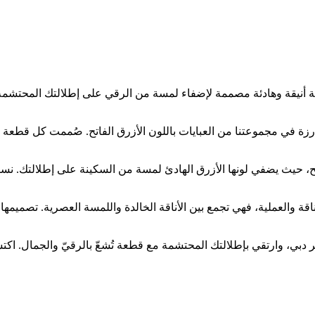
عة أنيقة وهادئة مصممة لإضفاء لمسة من الرقي على إطلالتك المحتشمة. 
زة في مجموعتنا من العبايات باللون الأزرق الفاتح. صُممت كل قطعة بعن
لفاتح، حيث يضفي لونها الأزرق الهادئ لمسة من السكينة على إطلالتك. 
لأناقة والعملية، فهي تجمع بين الأناقة الخالدة واللمسة العصرية. تصميم
رتقي بإطلالتك المحتشمة مع قطعة تُشعّ بالرقيّ والجمال. اكتشفيها على rdubai.com