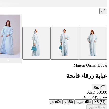
Maison Qamar Dubai
عباية زرقاء فاتحة
Save
AED 560.00
مقاس
:
(54) XS
(54) XS
(56) جنوب
(58) م
(60) لتر
نفذ المخزون