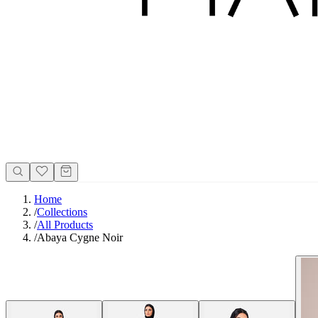
Home
/
Collections
/
All Products
/
Abaya Cygne Noir