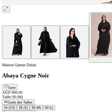
Maison Qamar Dubai
Abaya Cygne Noir
Save
AED 960.00
Taille
:
58 (M)
Guide des Tailles
54 (XS)
56 (S)
58 (M)
60 (L)