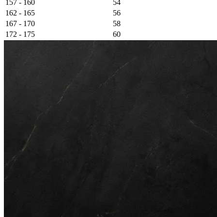
157 - 160
54
162 - 165
56
167 - 170
58
172 - 175
60