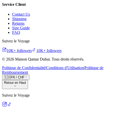
Service Client
Contact Us
Shipping
Returns
Size Guide
FAQ
Suivez le Voyage
10K+
followers
10K+
followers
©
2026
Maison Qamar Dubai.
Tous droits réservés
.
Politique de Confidentialité
|
Conditions d'Utilisation
|
Politique de
Remboursement
🇨🇭
FR
/
CHF
Retour en Haut
Suivez le Voyage