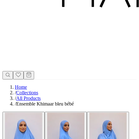
Home
/
Collections
/
All Products
/
Ensemble Khimaar bleu bébé