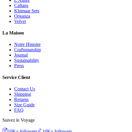
L'Allure
Caftans
Khimaar Sets
Organza
Velvet
La Maison
Notre Histoire
Craftsmanship
Journal
Sustainability
Press
Service Client
Contact Us
Shipping
Returns
Size Guide
FAQ
Suivez le Voyage
10K+
followers
10K+
followers