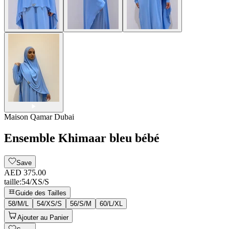
Maison Qamar Dubai
Ensemble Khimaar bleu bébé
Save
AED 375.00
taille
:
54/XS/S
Guide des Tailles
58/M/L
54/XS/S
56/S/M
60/L/XL
Ajouter au Panier