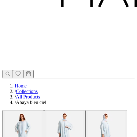
Home
/
Collections
/
All Products
/
Abaya bleu ciel