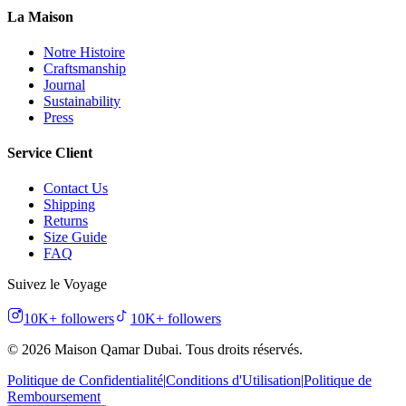
La Maison
Notre Histoire
Craftsmanship
Journal
Sustainability
Press
Service Client
Contact Us
Shipping
Returns
Size Guide
FAQ
Suivez le Voyage
10K+
followers
10K+
followers
©
2026
Maison Qamar Dubai.
Tous droits réservés
.
Politique de Confidentialité
|
Conditions d'Utilisation
|
Politique de
Remboursement