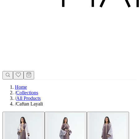
Home
/
Collections
/
All Products
/
Caftan Layali