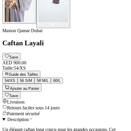
Maison Qamar Dubai
Caftan Layali
Save
AED 900.00
Taille
:
54/XS
Guide des Tailles
54/XS
56 S/M
58 M/L
60/L
Ajouter au Panier
Save
Livraison
Retours faciles sous 14 jours
Paiement sécurisé
Description
Un élégant caftan long conçu pour les grandes occasions. Cet