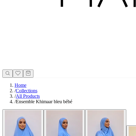
Home
/
Collections
/
All Products
/
Ensemble Khimaar bleu bébé