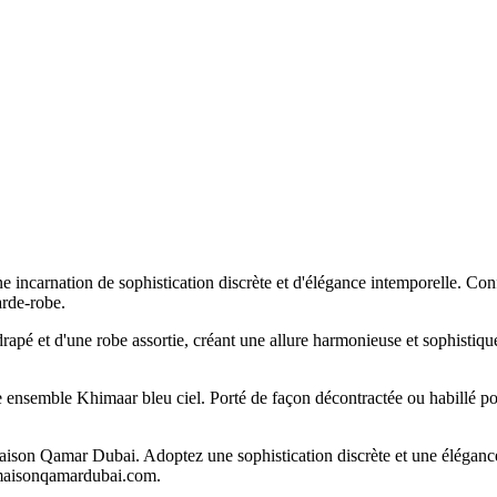
ncarnation de sophistication discrète et d'élégance intemporelle. Confe
arde-robe.
et d'une robe assortie, créant une allure harmonieuse et sophistiquée. 
tre ensemble Khimaar bleu ciel. Porté de façon décontractée ou habillé p
aison Qamar Dubai. Adoptez une sophistication discrète et une élégance
r maisonqamardubai.com.