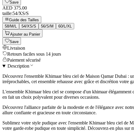
Save
AED 375.00
taille
:
54/XS/S
Guide des Tailles
58/M/L
54/XS/S
56/S/M
60/L/XL
Ajouter au Panier
Save
Livraison
Retours faciles sous 14 jours
Paiement sécurisé
Description
Découvrez l'ensemble Khimaar bleu ciel de Maison Qamar Dubai : une i
irréprochables, cet ensemble rehausse avec grâce et discrétion votre g
L'ensemble Khimaar bleu ciel se compose d'un khimaar élégamment drapé 
en fait un choix polyvalent pour diverses occasions.
Découvrez l'alliance parfaite de la modestie et de l'élégance avec no
allure confiante et gracieuse en toute circonstance.
Sublimez votre style pudique avec l'ensemble Khimaar bleu ciel de M
votre garde-robe pudique en toute simplicité. Découvrez-en plus su